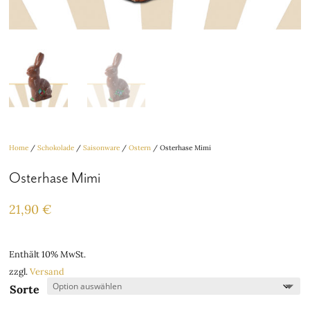
Home
/
Schokolade
/
Saisonware
/
Ostern
/ Osterhase Mimi
Osterhase Mimi
21,90
€
Enthält 10% MwSt.
zzgl.
Versand
Sorte