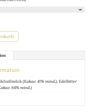
enkorb
ion
ormation
delvollmilch (Kakao: 41% mind.), Edelbitter
Kakao: 64% mind.)