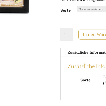
Sorte
16g
In den War
BIO-
Edelschokoladen
Zusätzliche Informat
"Wiener
Motive"
Zusätzliche Inf
3er
E
Menge
Sorte
(