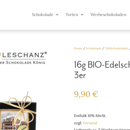
Schokolade
Torten
Werbeschokoladen
Home
/
Schokolade
/
Tafelschokoladen
16g BIO-Edelsc
3er
9,90
€
Enthält 10% MwSt.
zzgl.
Versand
Lieferzeit: ca. 5 Werktage (inne