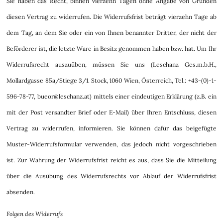
Sie haben das Recht, binnen vierzehn Tagen ohne Angabe von Gründen
diesen Vertrag zu widerrufen. Die Widerrufsfrist beträgt vierzehn Tage ab
dem Tag, an dem Sie oder ein von Ihnen benannter Dritter, der nicht der
Beförderer ist, die letzte Ware in Besitz genommen haben bzw. hat. Um Ihr
Widerrufsrecht auszuüben, müssen Sie uns (Leschanz Ges.m.b.H.,
Mollardgasse 85a/Stiege 3/1. Stock, 1060 Wien, Österreich, Tel.: +43-(0)-1-
596-78-77, bueor@leschanz.at) mittels einer eindeutigen Erklärung (z.B. ein
mit der Post versandter Brief oder E-Mail) über Ihren Entschluss, diesen
Vertrag zu widerrufen, informieren. Sie können dafür das beigefügte
Muster-Widerrufsformular verwenden, das jedoch nicht vorgeschrieben
ist. Zur Wahrung der Widerrufsfrist reicht es aus, dass Sie die Mitteilung
über die Ausübung des Widerrufsrechts vor Ablauf der Widerrufsfrist
absenden.
Folgen des Widerrufs