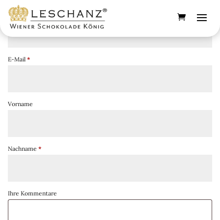
erforderlich
Bestellnummer
*
erforderlich
E-Mail
*
Vorname
erforderlich
Nachname
*
Page URI *erforderlich
Ihre Kommentare