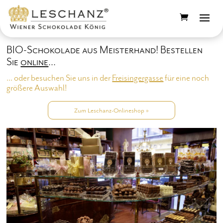
BIO-Schokolade aus Meisterhand! Bestellen
Sie
online
...
... oder besuchen Sie uns in der
Freisingergasse
für eine noch
größere Auswahl!
Zum Leschanz-Onlineshop »