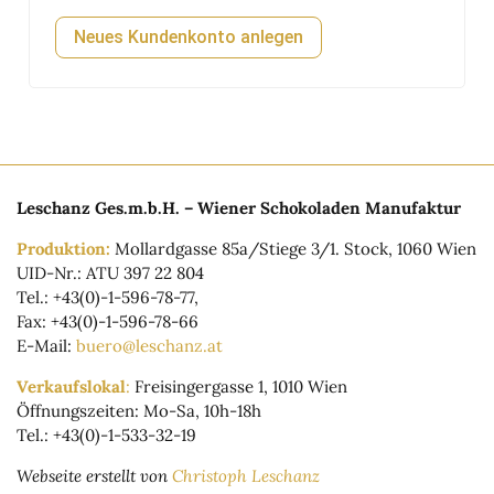
Neues Kundenkonto anlegen
Leschanz Ges.m.b.H. – Wiener Schokoladen Manufaktur
Produktion:
Mollardgasse 85a/Stiege 3/1. Stock, 1060 Wien
UID-Nr.: ATU 397 22 804
Tel.: +43(0)-1-596-78-77,
Fax: +43(0)-1-596-78-66
E-Mail:
buero@leschanz.at
Verkaufslokal
:
Freisingergasse 1, 1010 Wien
Öffnungszeiten: Mo-Sa, 10h-18h
Tel.: +43(0)-1-533-32-19
Webseite erstellt von
Christoph Leschanz