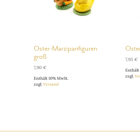
Oster-Marzipanfiguren
Oste
groß
7,95
€
7,90
€
Enthält
zzgl.
Ve
Enthält 10% MwSt.
zzgl.
Versand