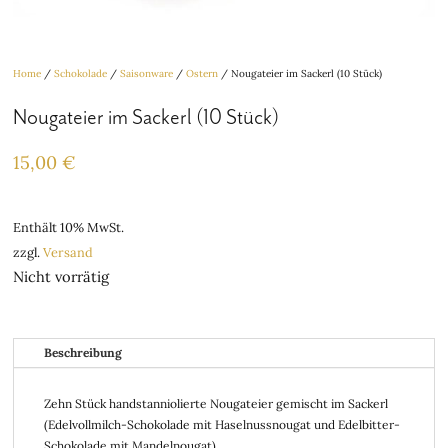
Home
/
Schokolade
/
Saisonware
/
Ostern
/ Nougateier im Sackerl (10 Stück)
Nougateier im Sackerl (10 Stück)
15,00
€
Enthält 10% MwSt.
zzgl.
Versand
Nicht vorrätig
Beschreibung
Zehn Stück handstanniolierte Nougateier gemischt im Sackerl
(Edelvollmilch-Schokolade mit Haselnussnougat und Edelbitter-
Schokolade mit Mandelnougat).